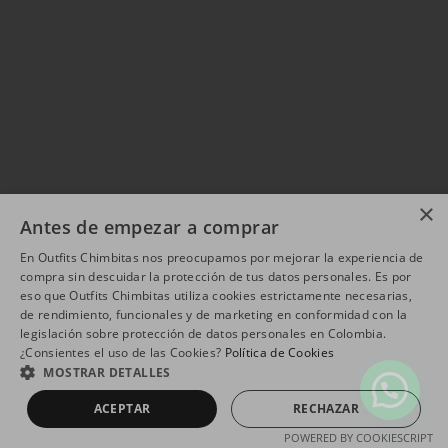
×
Antes de empezar a comprar
En Outfits Chimbitas nos preocupamos por mejorar la experiencia de
compra sin descuidar la protección de tus datos personales. Es por
eso que Outfits Chimbitas utiliza cookies estrictamente necesarias,
de rendimiento, funcionales y de marketing en conformidad con la
legislación sobre protección de datos personales en Colombia.
¿Consientes el uso de las Cookies?
Política de Cookies
MOSTRAR DETALLES
ACEPTAR
RECHAZAR
POWERED BY COOKIESCRIPT