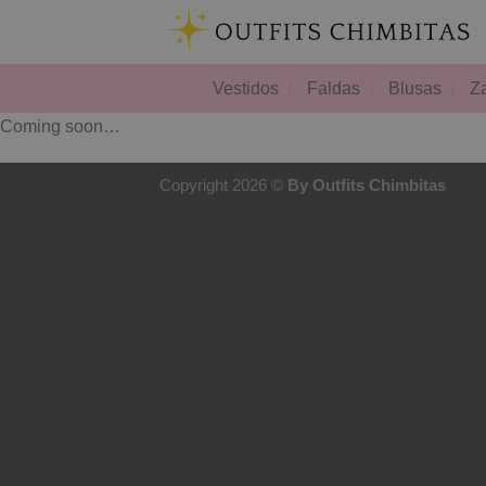
Skip
to
content
Vestidos
Faldas
Blusas
Z
Coming soon…
Copyright 2026 ©
By Outfits Chimbitas