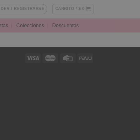
DER / REGISTRARSE
CARRITO /
$
0
etas
Colecciones
Descuentos