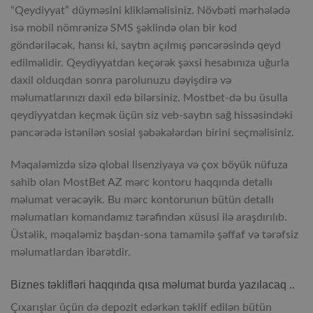
“Qeydiyyat” düyməsini klikləməlisiniz. Növbəti mərhələdə
isə mobil nömrənizə SMS şəklində olan bir kod
göndəriləcək, hansı ki, saytın açılmış pəncərəsində qeyd
edilməlidir. Qeydiyyatdan keçərək şəxsi hesabınıza uğurla
daxil olduqdan sonra parolunuzu dəyişdirə və
məlumatlarınızı daxil edə bilərsiniz. Mostbet-də bu üsulla
qeydiyyatdan keçmək üçün siz veb-saytın sağ hissəsindəki
pəncərədə istənilən sosial şəbəkələrdən birini seçməlisiniz.
Məqaləmizdə sizə qlobal lisenziyaya və çox böyük nüfuza
sahib olan MostBet AZ mərc kontoru haqqında detallı
məlumat verəcəyik. Bu mərc kontorunun bütün detallı
məlumatları komandamız tərəfindən xüsusi ilə araşdırılıb.
Üstəlik, məqaləmiz başdan-sona tamamilə şəffaf və tərəfsiz
məlumatlardan ibarətdir.
Biznes təklifləri haqqında qısa məlumat burda yazılacaq ..
Çıxarışlar üçün də depozit edərkən təklif edilən bütün