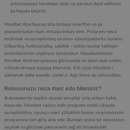
avtorizasiyası hesabdan loqin və parolun daxil edilməsi
ilə həyata keçirilir.
Mostbet Azərbaycan sizə birbaşa smartfon və ya
planşetinizdən mərc etməyə imkan verir. Proqramı necə
endirmək və quraşdırmaq və onun xüsusiyyətlərini öyrənin.
Etibarlılıq, funksionallıq, sabitlik – bütün bunlar tətbiqin
üstünlüklərinin siyahısını tamamlayır. Masaüstünüzdə
Mostbet Android qısayolu görünəndə siz daxil olub ondan
istifadə etməyə başlaya bilərsiniz. IOS üçün Mostbet-i
yükləmək daha asandır, çünki o, App Store-da mövcuddur.
Bonusunuzu necə mərc edə bilərsiniz?
Bukmeykerdə təqdim olunan əmsallar orta onlayn bahis
bazarıdır. Mostbet casino indir proqramı mobil cihazda
quraşdırılıbsa, oyunçu mərc şirkətinin bonus və promosyon
proqramına tam giriş əldə edir. Bundan sonra siz valyutanızı
seçməli və görünən pəncərənin sağ alt hissəsindəki