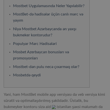
Mostbet Uygulamasında Neler Yapılabilir?
MostBet-də hadisələr üçün canlı mərc və
yayım
Niyə Mostbet Azərbaycanda ən yaxşı
bukmeker kontorudur?
Populyar Mərc Hadisələri
Mosbet Azerbaycan bonusları və
promosyonları
Mostbet-dən pulu necə çıxarmaq olar?
Mosbetdə qeydi
Yəni, həm MostBet mobile app versiyası da veb versiya kimi
sürətli və optimallaşdırılmış şəkildədir. Üstəlik, bu
bukmeyker kontoru sizə aid
istənilən şəxsi məlumatı da