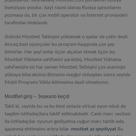
populyardır. Beynəlxalq Mostbet.com portalının Rusiya
lisenziyası yoxdur. Sayt rəsmi olaraq Rusiya qanunlarını
pozmasa da, bir çox mobil operator və İnternet provayderi
tərəfindən bloklanıb.
Əslində Mostbet Tətbiqini yükləmək o qədər də çətin deyil.
Ancaq bəzi oyunçular bu proqram haqqında çox şey
bilmirlər. Hər şeyi onlar üçün əlçatan etmək üçün bu
Mostbet Yükləmə səhifəsini yaratdıq. Mostbet Yükləmə
səhifəmizlə siz hər zaman Mostbet Tətbiqini çox asanlıqla
yükləyə biləcəksiniz.Bizneslə məşğul olduqdan sonra saytda
Mobil Proqramı Yüklə bölməsinə daxil olmalısınız.
MostBet giriş – Зеркало keçid
Təbii ki, saytda bu və bu kimi onlarla virtual oyun növü də
təqdim istifadəçilərə təklif edilməkdədir. Canlı mərc vasitəsi
ilə istifadəçilər oyunun gedişatına uyğun mərc tərtib edə,
qazanma ehtimalını artıra bilər.
mostbet az qeydiyyat
Bu