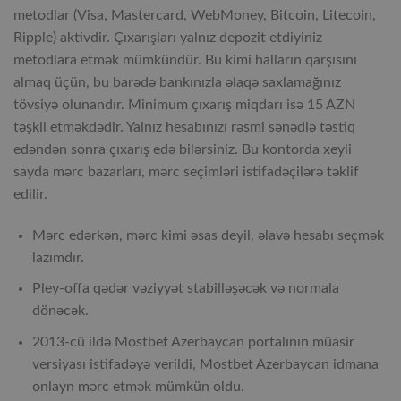
metodlar (Visa, Mastercard, WebMoney, Bitcoin, Litecoin,
Ripple) aktivdir. Çıxarışları yalnız depozit etdiyiniz
metodlara etmək mümkündür. Bu kimi halların qarşısını
almaq üçün, bu barədə bankınızla əlaqə saxlamağınız
tövsiyə olunandır. Minimum çıxarış miqdarı isə 15 AZN
təşkil etməkdədir. Yalnız hesabınızı rəsmi sənədlə təstiq
edəndən sonra çıxarış edə bilərsiniz. Bu kontorda xeyli
sayda mərc bazarları, mərc seçimləri istifadəçilərə təklif
edilir.
Mərc edərkən, mərc kimi əsas deyil, əlavə hesabı seçmək
lazımdır.
Pley-offa qədər vəziyyət stabilləşəcək və normala
dönəcək.
2013-cü ildə Mostbet Azerbaycan portalının müasir
versiyası istifadəyə verildi, Mostbet Azerbaycan idmana
onlayn mərc etmək mümkün oldu.