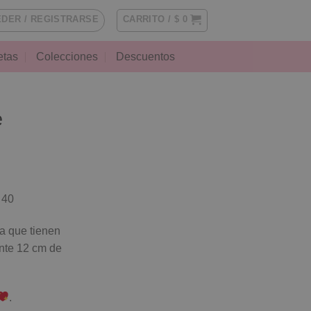
DER / REGISTRARSE
CARRITO /
$
0
etas
Colecciones
Descuentos
e
 40
a que tienen
nte 12 cm de
.