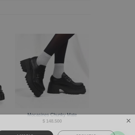
Mocasines Chunky Mate
×
$
148.500