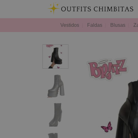
Skip
to
content
Vestidos
Faldas
Blusas
Z