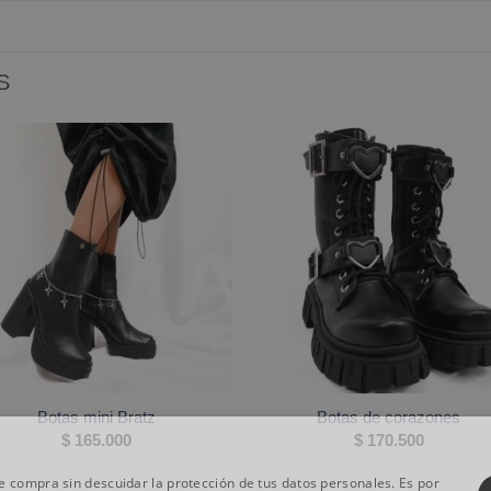
S
Botas mini Bratz
Botas de corazones
$
165.000
$
170.500
 compra sin descuidar la protección de tus datos personales. Es por