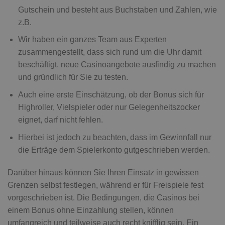
Gutschein und besteht aus Buchstaben und Zahlen, wie
z.B.
Wir haben ein ganzes Team aus Experten
zusammengestellt, dass sich rund um die Uhr damit
beschäftigt, neue Casinoangebote ausfindig zu machen
und gründlich für Sie zu testen.
Auch eine erste Einschätzung, ob der Bonus sich für
Highroller, Vielspieler oder nur Gelegenheitszocker
eignet, darf nicht fehlen.
Hierbei ist jedoch zu beachten, dass im Gewinnfall nur
die Erträge dem Spielerkonto gutgeschrieben werden.
Darüber hinaus können Sie Ihren Einsatz in gewissen
Grenzen selbst festlegen, während er für Freispiele fest
vorgeschrieben ist. Die Bedingungen, die Casinos bei
einem Bonus ohne Einzahlung stellen, können
umfangreich und teilweise auch recht knifflig sein. Ein