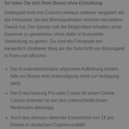
So holen Sie sich Ihren Bonus ohne Einzahlung
Gratisgeld wird von Casinos weitaus seltener vergeben als
die Freispiele, da das Bonusguthaben ohnehin denselben
Zweck hat. Der Spieler soll die Möglichkeit erhalten, erste
Gewinne zu generieren, ohne dafür in finanzielle
Vorleistung zu gehen. Da sind die Freispiele ein
wesentlich direkterer Weg als die Gutschrift von Bonusgeld
in Form von Münzen.
Der Kundendienst kann allgemein Aufklärung leisten,
falls ein Bonus trotz Ankündigung nicht zur Verfügung
steht.
Die Entscheidung Pro oder Contra für einen Online
Casino Anbieter ist von den unterschiedlichsten
Merkmalen abhängig.
Auch das überaus störende Einsatzlimit von 1€ pro
Dreher in deutschen Casinos entfällt.