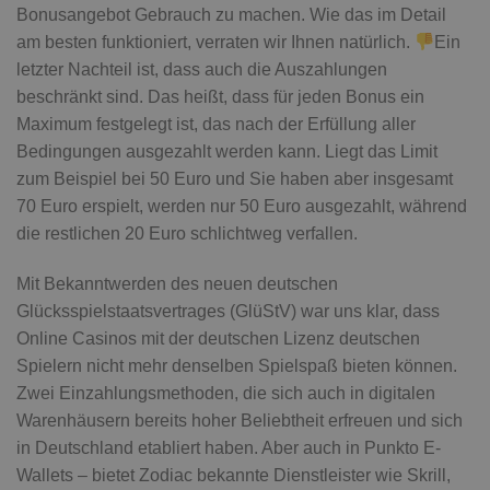
Bonusangebot Gebrauch zu machen. Wie das im Detail
am besten funktioniert, verraten wir Ihnen natürlich.
Ein
letzter Nachteil ist, dass auch die Auszahlungen
beschränkt sind. Das heißt, dass für jeden Bonus ein
Maximum festgelegt ist, das nach der Erfüllung aller
Bedingungen ausgezahlt werden kann. Liegt das Limit
zum Beispiel bei 50 Euro und Sie haben aber insgesamt
70 Euro erspielt, werden nur 50 Euro ausgezahlt, während
die restlichen 20 Euro schlichtweg verfallen.
Mit Bekanntwerden des neuen deutschen
Glücksspielstaatsvertrages (GlüStV) war uns klar, dass
Online Casinos mit der deutschen Lizenz deutschen
Spielern nicht mehr denselben Spielspaß bieten können.
Zwei Einzahlungsmethoden, die sich auch in digitalen
Warenhäusern bereits hoher Beliebtheit erfreuen und sich
in Deutschland etabliert haben. Aber auch in Punkto E-
Wallets – bietet Zodiac bekannte Dienstleister wie Skrill,