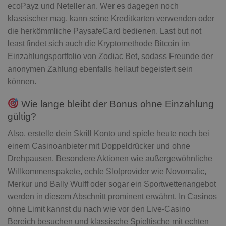
ecoPayz und Neteller an. Wer es dagegen noch
klassischer mag, kann seine Kreditkarten verwenden oder
die herkömmliche PaysafeCard bedienen. Last but not
least findet sich auch die Kryptomethode Bitcoin im
Einzahlungsportfolio von Zodiac Bet, sodass Freunde der
anonymen Zahlung ebenfalls hellauf begeistert sein
können.
Wie lange bleibt der Bonus ohne Einzahlung
gültig?
Also, erstelle dein Skrill Konto und spiele heute noch bei
einem Casinoanbieter mit Doppeldrücker und ohne
Drehpausen. Besondere Aktionen wie außergewöhnliche
Willkommenspakete, echte Slotprovider wie Novomatic,
Merkur und Bally Wulff oder sogar ein Sportwettenangebot
werden in diesem Abschnitt prominent erwähnt. In Casinos
ohne Limit kannst du nach wie vor den Live-Casino
Bereich besuchen und klassische Spieltische mit echten