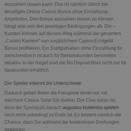
auszahlen lassen kann. Das ist nämlich üblich bei
derartigen Online Casino Bonus ohne Einzahlung
Angeboten. Den Bonus auszahlen lassen zu können,
hängt also von den jeweiligen Bedingungen ab. Die –
Kunden können auf diesem Weg während der gesamten
„Casino Karriere“ von zusätzlichem Casino Echtgeld
Bonus profitieren. Ein Startguthaben ohne Einzahlung für
zwischendurch ist auch für Bestanskunden besonders
attraktiv. In der Regel sind die No Deposit Boni nicht nur für
Neukunden erhältlich.
Der Spieler erkennt die Unterschiede
Dadurch geben Ihnen die Freispiele direkt vor, mit
welchem Casino Spiel Sie starten. Der Clou daran ist,
dass der Spielspaß danach
augustus kostenlos spielen
noch nicht unbedingt zu Ende ist. Es besteht nämlich die
Chance, dass Sie während der kostenlosen Drehungen
gewinnen.