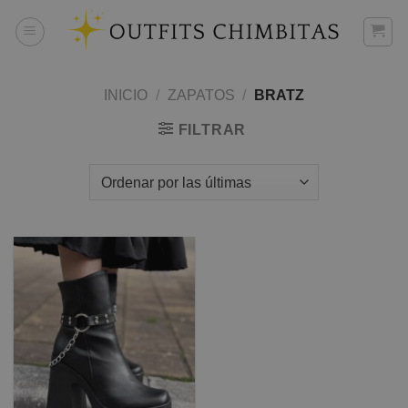
Skip
to
content
INICIO
/
ZAPATOS
/
BRATZ
FILTRAR