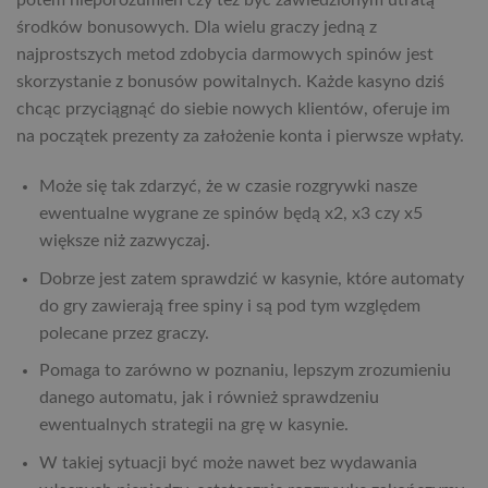
potem nieporozumień czy też być zawiedzionym utratą
środków bonusowych. Dla wielu graczy jedną z
najprostszych metod zdobycia darmowych spinów jest
skorzystanie z bonusów powitalnych. Każde kasyno dziś
chcąc przyciągnąć do siebie nowych klientów, oferuje im
na początek prezenty za założenie konta i pierwsze wpłaty.
Może się tak zdarzyć, że w czasie rozgrywki nasze
ewentualne wygrane ze spinów będą x2, x3 czy x5
większe niż zazwyczaj.
Dobrze jest zatem sprawdzić w kasynie, które automaty
do gry zawierają free spiny i są pod tym względem
polecane przez graczy.
Pomaga to zarówno w poznaniu, lepszym zrozumieniu
danego automatu, jak i również sprawdzeniu
ewentualnych strategii na grę w kasynie.
W takiej sytuacji być może nawet bez wydawania