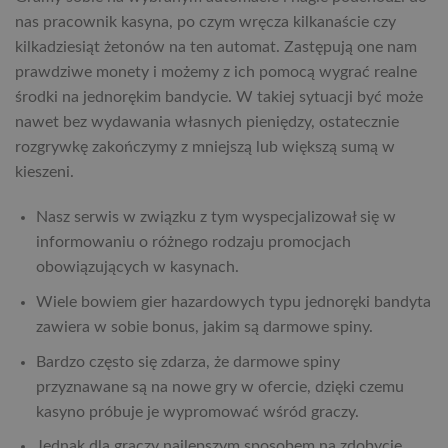
nas pracownik kasyna, po czym wręcza kilkanaście czy
kilkadziesiąt żetonów na ten automat. Zastępują one nam
prawdziwe monety i możemy z ich pomocą wygrać realne
środki na jednorękim bandycie. W takiej sytuacji być może
nawet bez wydawania własnych pieniędzy, ostatecznie
rozgrywkę zakończymy z mniejszą lub większą sumą w
kieszeni.
Nasz serwis w związku z tym wyspecjalizował się w
informowaniu o różnego rodzaju promocjach
obowiązujących w kasynach.
Wiele bowiem gier hazardowych typu jednoręki bandyta
zawiera w sobie bonus, jakim są darmowe spiny.
Bardzo często się zdarza, że darmowe spiny
przyznawane są na nowe gry w ofercie, dzięki czemu
kasyno próbuje je wypromować wśród graczy.
Jednak dla graczy najlepszym sposobem na zdobycie