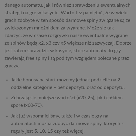
danego automatu, jak i również sprawdzeniu ewentualnych
strategii na grę w kasynie. Warto też pamiętać, że w wielu
grach zdobyte w ten sposób darmowe spiny związane są ze
zwiększonym mnożnikiem za wygrane. Może się tak
zdarzyć, że w czasie rozgrywki nasze ewentualne wygrane
ze spinów będą x2, x3 czy x5 większe niż zazwyczaj. Dobrze
jest zatem sprawdzić w kasynie, które automaty do gry
zawierają free spiny i są pod tym względem polecane przez
graczy.
Takie bonusy na start możemy jednak podzielić na 2
oddzielne kategorie – bez depozytu oraz od depozytu.
Zdarzają się mniejsze wartości (x20-25), jak i całkiem
spore (x60-70).
Jak już wspomnieliśmy, także i w czasie gry na
automatach można zdobyć darmowe spiny, których z
reguły jest 5, 10, 15 czy też więcej.