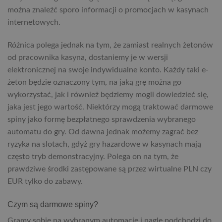
można znaleźć sporo informacji o promocjach w kasynach
internetowych.
Różnica polega jednak na tym, że zamiast realnych żetonów
od pracownika kasyna, dostaniemy je w wersji
elektronicznej na swoje indywidualne konto. Każdy taki e-
żeton będzie oznaczony tym, na jaką grę można go
wykorzystać, jak i również będziemy mogli dowiedzieć się,
jaka jest jego wartość. Niektórzy mogą traktować darmowe
spiny jako formę bezpłatnego sprawdzenia wybranego
automatu do gry. Od dawna jednak możemy zagrać bez
ryzyka na slotach, gdyż gry hazardowe w kasynach mają
często tryb demonstracyjny. Polega on na tym, że
prawdziwe środki zastępowane są przez wirtualne PLN czy
EUR tylko do zabawy.
Czym są darmowe spiny?
Gramy sobie na wybranym automacie i nagle podchodzi do