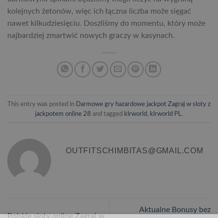
kolejnych żetonów, więc ich łączna liczba może sięgać
nawet kilkudziesięciu. Doszliśmy do momentu, który może
najbardziej zmartwić nowych graczy w kasynach.
This entry was posted in
Darmowe gry hazardowe jackpot Zagraj w sloty z
jackpotem online 28
and tagged
klrworld
,
klrworld PL
.
OUTFITSCHIMBITAS@GMAIL.COM
Aktualne Bonusy bez
Polskie sloty online Zagraj w