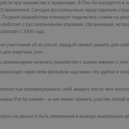
добств при знакомстве с правилами. В Пин Ап находятся в
 Entertainment. Сегодня русскоязычные представители стра
. Позднее разработчик планирует подключить ставки на ре
 работает с русскоязычными игроками. Организация, котор
работает с 2006 года.
их участников об их опыте, каждый сможет решить для себя,
о для азартных утех.
рекомендуем начинать знакомство с казино именно с этих 
происходит через блок фильтров над ними, что удобно и поз
олностью верифицировать свой аккаунт, после чего вносит
нирах Pin Ap казино – в них может принять участие любой и
грать на деньги и быть уверенным в выводе выигранных де