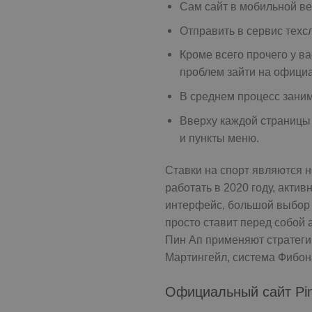
Сам сайт в мобильной ве
Отправить в сервис техс
Кроме всего прочего у в
проблем зайти на официа
В среднем процесс занима
Вверху каждой страницы
и пункты меню.
Ставки на спорт являются 
работать в 2020 году, акти
интерфейс, большой выбор 
просто ставит перед собой 
Пин Ап применяют стратеги
Мартингейл, система Фибон
Официальный сайт Pin