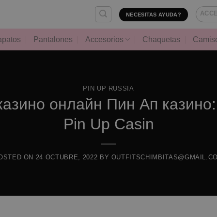
ACCE
NECESITAS AYUDA?
apatos
Pantalones
Accesorios
Chaquetas
Camis
PIN UP RUSSIA
казино онлайн Пин Ап казино
Pin Up Casin
OSTED ON
24 OCTUBRE, 2022
BY
OUTFITSCHIMBITAS@GMAIL.C