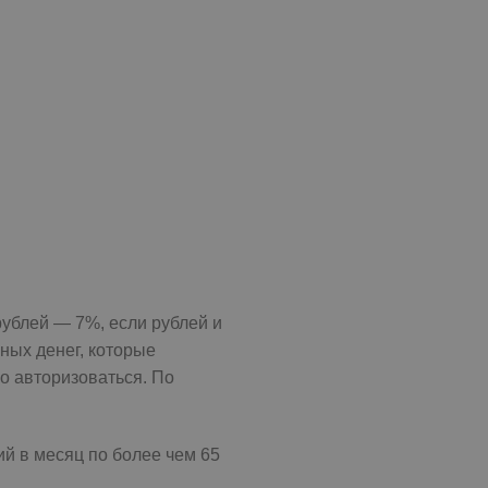
рублей — 7%, если рублей и
ных денег, которые
о авторизоваться. По
ий в месяц по более чем 65