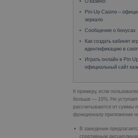
О казино:
Pin-Up Casino – офици
зеркало
Сообщение о бонусах
Как создать кабинет иг
идентификацию в casin
Играть онлайн в Pin Up
официальный сайт каз
К примеру, если пользовате
больше — 10%. Не уступает 
рассчитываются от суммы п
функционалу приложение ни
В заведении предлагаетс
спортивным дисциплина