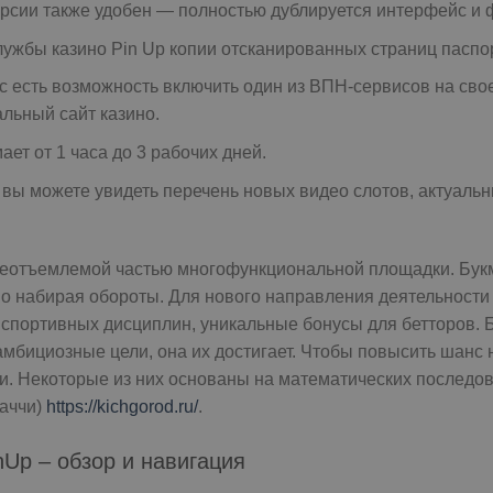
рсии также удобен — полностью дублируется интерфейс и 
лужбы казино Pin Up копии отсканированных страниц паспо
ас есть возможность включить один из ВПН-сервисов на сво
льный сайт казино.
ет от 1 часа до 3 рабочих дней.
 вы можете увидеть перечень новых видео слотов, актуал
неотъемлемой частью многофункциональной площадки. Бук
вно набирая обороты. Для нового направления деятельност
спортивных дисциплин, уникальные бонусы для бетторов. Б
амбициозные цели, она их достигает. Чтобы повысить шанс 
и. Некоторые из них основаны на математических последов
аччи)
https://kichgorod.ru/
.
Up – обзор и навигация