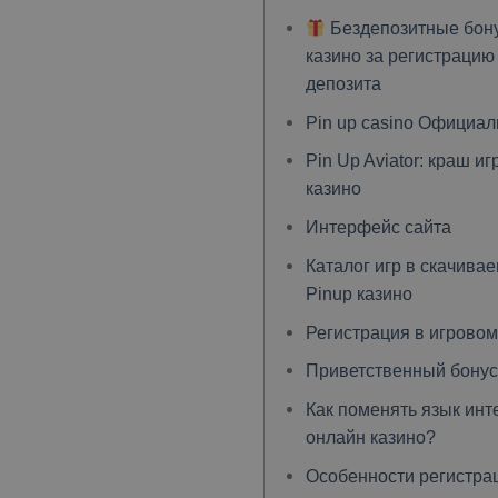
Бездепозитные бон
казино за регистрацию
депозита
Pin up casino Официал
Pin Up Aviator: краш и
казино
Интерфейс сайта
Каталог игр в скачива
Pinup казино
Регистрация в игрово
Приветственный бонус
Как поменять язык инт
онлайн казино?
Особенности регистрац