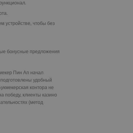
функционал.
рта.
ем устройстве, чтобы без
ьные бонусные предложения
мекер Пин Ап начал
и подготовлены удобный
укмекерская контора не
на победу, клиенты казино
ательностях (метод