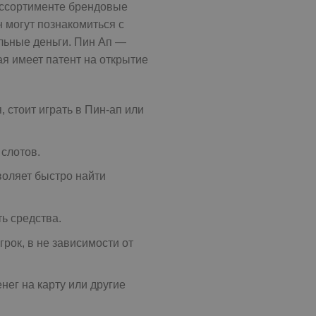
 ассортименте брендовые
н могут познакомиться с
альные деньги. Пин Ап —
ая имеет патент на открытие
 стоит играть в Пин-ап или
слотов.
воляет быстро найти
ь средства.
грок, в не зависимости от
нег на карту или другие