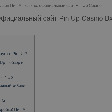
нлайн Пин Ап казино: официальный сайт Pin Up Casino
фициальный сайт Pin Up Casino Вх
аунт в Pin Up?
Up – обзор и
 Pin Up
личный кабинет
н Ап
коробки) Пин Ап