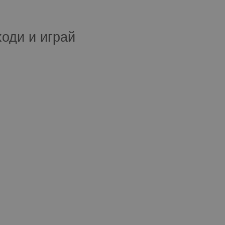
оди и играй