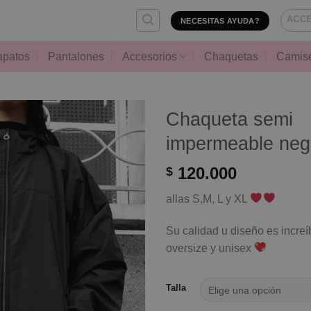
ACCE
NECESITAS AYUDA?
apatos
Pantalones
Accesorios
Chaquetas
Camis
Chaqueta semi
impermeable neg
120.000
$
allas S,M, L y XL
Su calidad u diseño es incre
oversize y unisex
Talla