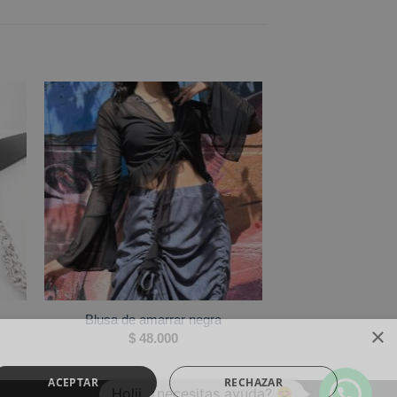
Blusa de amarrar negra
×
$
48.000
ACEPTAR
RECHAZAR
Holii, ¿necesitas ayuda?