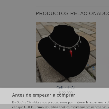
PRODUCTOS RELACIONADO
taforma Lux
Collar de Aji
1.500
$
22.000
Antes de empezar a comprar
En Outfits Chimbitas nos preocupamos por mejorar la experiencia de
eso que Outfits Chimbitas utiliza cookies estrictamente necesarias,