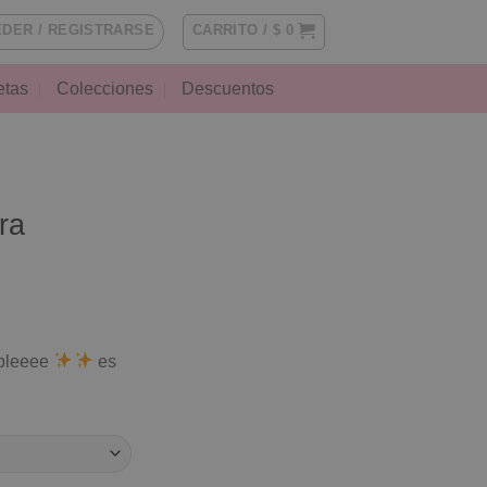
DER / REGISTRARSE
CARRITO /
$
0
etas
Colecciones
Descuentos
ra
íbleeee
es