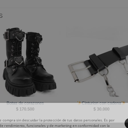
S
Botas de corazones
Cinturion con cadena
$
170.500
$
30.000
 compra sin descuidar la protección de tus datos personales. Es por
 de rendimiento, funcionales y de marketing en conformidad con la