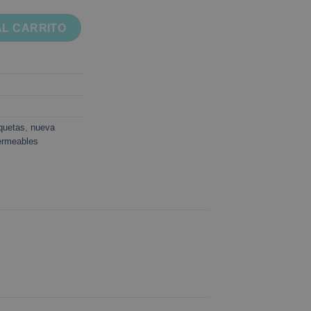
egra cantidad
AL CARRITO
quetas
,
nueva
ermeables