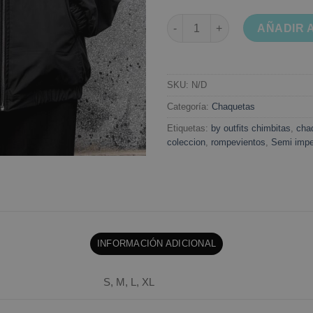
Chaqueta semi impermeable n
AÑADIR 
SKU:
N/D
Categoría:
Chaquetas
Etiquetas:
by outfits chimbitas
,
cha
coleccion
,
rompevientos
,
Semi imp
INFORMACIÓN ADICIONAL
S, M, L, XL