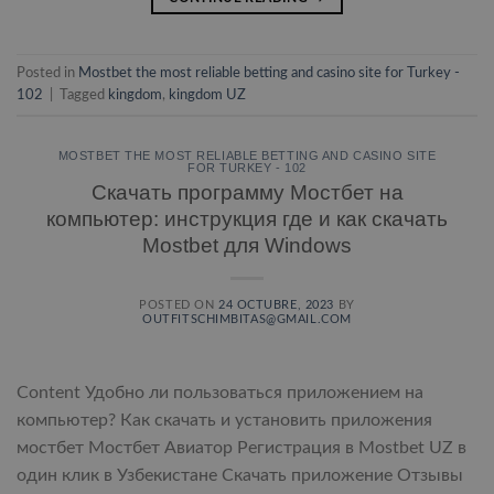
Posted in
Mostbet the most reliable betting and casino site for Turkey -
102
|
Tagged
kingdom
,
kingdom UZ
MOSTBET THE MOST RELIABLE BETTING AND CASINO SITE
FOR TURKEY - 102
Скачать программу Мостбет на
компьютер: инструкция где и как скачать
Mostbet для Windows
POSTED ON
24 OCTUBRE, 2023
BY
OUTFITSCHIMBITAS@GMAIL.COM
Content Удобно ли пользоваться приложением на
компьютер? Как скачать и установить приложения
мостбет Мостбет Авиатор Регистрация в Mostbet UZ в
один клик в Узбекистане Скачать приложение Отзывы