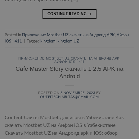
CONTINUE READING
→
Posted in
Приложение Mostbet UZ скачать на Андроид APK, Айфон
IOS - 411
|
Tagged
kingdom
,
kingdom UZ
ПРИЛОЖЕНИЕ MOSTBET UZ СКАЧАТЬ НА АНДРОИД APK,
АЙФОН IOS - 411
Cafe Master Story скачать 1 2.5 APK на
Android
POSTED ON
8 NOVIEMBRE, 2023
BY
OUTFITSCHIMBITAS@GMAIL.COM
Content Сайты Mostbet для игры в Узбекистане Как
скачать Mostbet UZ на Айфон iOS в Узбекистане
Скачать Mostbet UZ на Андроид apk и IOS: обзор