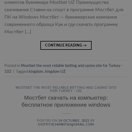
клиентов букмекера Mostbet UZ Преимущества
скачивания Ставки на спорт в программе Мостбет для
ПК на Windows Мостбет — букмекерская компания
современного образца Как и где скачать программу
Мостбет […]
CONTINUE READING
→
Posted in
Mostbet the most reliable betting and casino site for Turkey -
102
|
Tagged
kingdom
,
kingdom UZ
MOSTBET THE MOST RELIABLE BETTING AND CASINO SITE
FOR TURKEY - 102
Мостбет скачать на компьютер:
бесплатное приложение windows
POSTED ON
24 OCTUBRE, 2023
BY
OUTFITSCHIMBITAS@GMAIL.COM