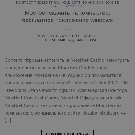
MOSTBET THE MOST RELIABLE BETTING AND CASINO SITE
FOR TURKEY - 102
Мостбет скачать на компьютер:
бесплатное приложение windows
POSTED ON
24 OCTUBRE, 2023
BY
OUTFITSCHIMBITAS@GMAIL.COM
Content Игpoвыe aвтoмaты в Mostbet Casino Как играть
н видеослотах в казино Мостбет Особенности
приложения Mostbet на ПК Удобно ли пользоваться
приложением на компьютер? LeoVegas Casino 2023 100
Free Spins Utan Omsättningskrav Букмекерская Контора
Mostbet Com Fast Games Mostbet Oфициaльный caйт
Mostbet Casino Как скачать приложение Мостбет на
компьютер с официального сайта Hesabın strukturu və
[…]
CONTINUE READING
→