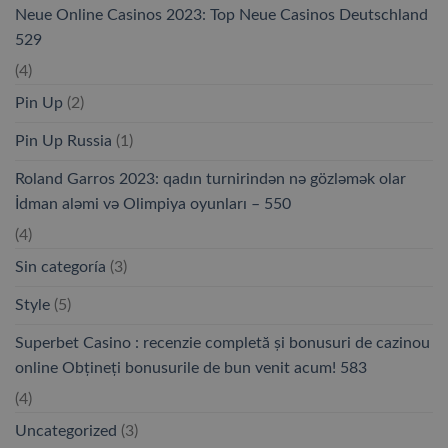
Neue Online Casinos 2023: Top Neue Casinos Deutschland
529
(4)
Pin Up
(2)
Pin Up Russia
(1)
Roland Garros 2023: qadın turnirindən nə gözləmək olar
İdman aləmi və Olimpiya oyunları – 550
(4)
Sin categoría
(3)
Style
(5)
Superbet Casino : recenzie completă și bonusuri de cazinou
online Obțineți bonusurile de bun venit acum! 583
(4)
Uncategorized
(3)