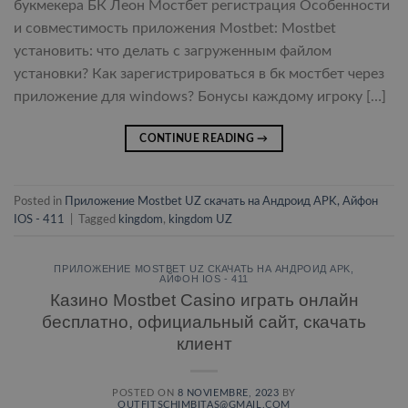
букмекера БК Леон Мостбет регистрация Особенности
и совместимость приложения Mostbet: Mostbet
установить: что делать с загруженным файлом
установки? Как зарегистрироваться в бк мостбет через
приложение для windows? Бонусы каждому игроку […]
CONTINUE READING
→
Posted in
Приложение Mostbet UZ скачать на Андроид APK, Айфон
IOS - 411
|
Tagged
kingdom
,
kingdom UZ
ПРИЛОЖЕНИЕ MOSTBET UZ СКАЧАТЬ НА АНДРОИД APK,
АЙФОН IOS - 411
Казино Mostbet Casino играть онлайн
бесплатно, официальный сайт, скачать
клиент
POSTED ON
8 NOVIEMBRE, 2023
BY
OUTFITSCHIMBITAS@GMAIL.COM