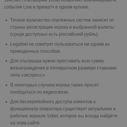
события Live и прематч в одном купоне.
Точное количество платежных систем зависит от
страны регистрации игрока и выбранной валюты
(среди доступных есть российский рубль).
Legalbet не советует пользоваться ни одним из
приведенных способов.
Для отыгрыша нужно проставить всю сумму
вознаграждения в пятикратном размере ставками
типа «экспресс».
В некоторых случаях игрока также просят
пообщаться по видеосвязи.
Для бесперебойного доступа клиентов к
функционалу оператора существует актуальное и
рабочее зеркало 1xbet, которое вы всегда найдёте
на этом сайте.