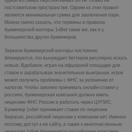
одной из самых перспективных БК не только на
постсоветском пространстве. Одним из этих правил
является минимальная сумма для заключения пари.
Можно смело сказать, что термины и правила
букмекерской конторы 1xBet такие же, как и у
большинства других букмекеров.
Зеркала букмекерской конторы постоянно
блокируются, что вынуждает беттеров регулярно искать
новые. Вдобавок, играя на офшорной площадке для
ставок и зарабатывая значительные выигрыши, игрок
может получить проблемы с ФНС за уклонение от
налогов. Чтобы законно принимать онлайн-ставки у
россиян, букмекерская компания должна иметь
лицензию ФНС России и работать через ЦУПИС.
Букмекер 1хбет принимает ставки по лицензии
Кюрасао, российской лицензии у компании нет. Именно
поэтому доступ к ее сайту, а также к многочисленным
зеркалам 1хБет блокируется российскими властями.