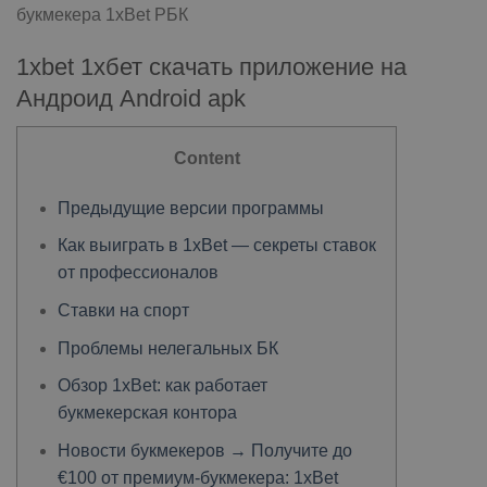
букмекера 1xBet РБК
1xbet 1хбет скачать приложение на
Андроид Android apk
Content
Предыдущие версии программы
Как выиграть в 1хBet — секреты ставок
от профессионалов
Ставки на спорт
Проблемы нелегальных БК
Обзор 1xBet: как работает
букмекерская контора
Новости букмекеров → Получите до
€100 от премиум-букмекера: 1xBet