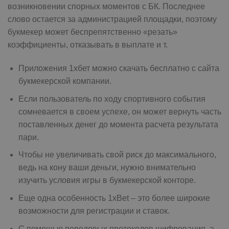
возникновении спорных моментов с БК. Последнее
слово остается за администрацией площадки, поэтому
букмекер может беспрепятственно «резать»
коэффициенты, отказывать в выплате и т.
Приложения 1хбет можно скачать бесплатно с сайта
букмекерской компании.
Если пользователь по ходу спортивного события
сомневается в своем успехе, он может вернуть часть
поставленных денег до момента расчета результата
пари.
Чтобы не увеличивать свой риск до максимального,
ведь на кону ваши деньги, нужно внимательно
изучить условия игры в букмекерской конторе.
Еще одна особенность 1xBet – это более широкие
возможности для регистрации и ставок.
С помощью передовых протоколов шифрования, а