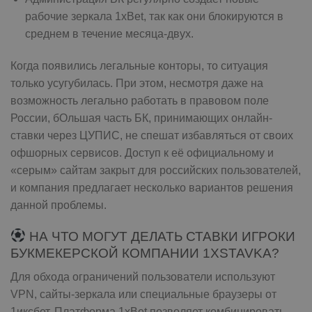
рабочие зеркала 1xBet, так как они блокируются в
среднем в течение месяца-двух.
Когда появились легальные конторы, то ситуация
только усугубилась. При этом, несмотря даже на
возможность легально работать в правовом поле
России, бОльшая часть БК, принимающих онлайн-
ставки через ЦУПИС, не спешат избавляться от своих
офшорных сервисов. Доступ к её официальному и
«серым» сайтам закрыт для российских пользователей,
и компания предлагает несколько вариантов решения
данной проблемы.
НА ЧТО МОГУТ ДЕЛАТЬ СТАВКИ ИГРОКИ
БУКМЕКЕРСКОЙ КОМПАНИИ 1XSTAVKA?
Для обхода ограничений пользователи используют
VPN, сайты-зеркала или специальные браузеры от
1иксбет. Платформа 1xBet позволяет комбинировать