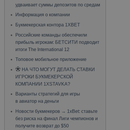
удваивает суммы депозитов по средам
Информация о компании
Букмекерская контора 1XBET
Российские команды обеспечили
прибыль игрокам: БЕТСИТИ подводит
итоги The International 12
Топовое мобильное приложение
НА ЧТО МОГУТ ДЕЛАТЬ СТАВКИ
ИГРОКИ БУКМЕКЕРСКОЙ
КОМПАНИИ 1XSTAVKA?
Варианты стратегий для игры
в авиатор на деньги
Новости букмекеров → 1xBet: ставьте
без риска на финал Лиги чемпионов и
получите возврат до $50