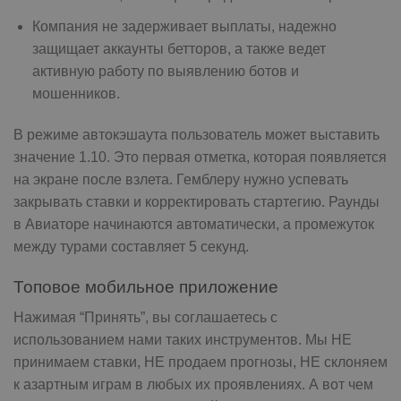
Компания не задерживает выплаты, надежно
защищает аккаунты бетторов, а также ведет
активную работу по выявлению ботов и
мошенников.
В режиме автокэшаута пользователь может выставить
значение 1.10. Это первая отметка, которая появляется
на экране после взлета. Гемблеру нужно успевать
закрывать ставки и корректировать стартегию. Раунды
в Авиаторе начинаются автоматически, а промежуток
между турами составляет 5 секунд.
Топовое мобильное приложение
Нажимая “Принять”, вы соглашаетесь с
использованием нами таких инструментов. Мы НЕ
принимаем ставки, НЕ продаем прогнозы, НЕ склоняем
к азартным играм в любых их проявлениях. А вот чем