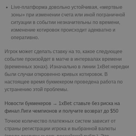
Live-платформа довольно устойчивая, «мертвые
зоны» при изменении счета или иной пограничной
ситуации в событии незначительны по времени,
изменение котировок происходит адекватно и
оперативно.
Игрок может сделать ставку на то, какое следующее
событие произойдет в матче в интервалах времени
(временных зонах). Изначально в линии 1xBet нередки
были случаи откровенно кривых котировок. В
настоящее время букмекером проведена работа по
устранению этой проблемы.
Новости букмекеров → 1xBet: ставьте без риска на
финал Лиги чемпионов и получите возврат до $50
Точное количество платежных систем зависит от
страны регистрации игрока и выбранной валюты