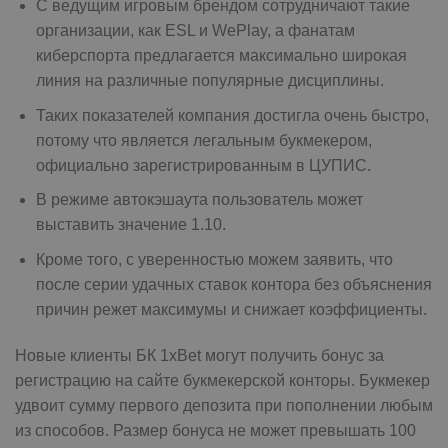
С ведущим игровым брендом сотрудничают такие
организации, как ESL и WePlay, а фанатам
киберспорта предлагается максимально широкая
линия на различные популярные дисциплины.
Таких показателей компания достигла очень быстро,
потому что является легальным букмекером,
официально зарегистрированным в ЦУПИС.
В режиме автокэшаута пользователь может
выставить значение 1.10.
Кроме того, с уверенностью можем заявить, что
после серии удачных ставок контора без объяснения
причин режет максимумы и снижает коэффициенты.
Новые клиенты БК 1xBet могут получить бонус за
регистрацию на сайте букмекерской конторы. Букмекер
удвоит сумму первого депозита при пополнении любым
из способов. Размер бонуса не может превышать 100