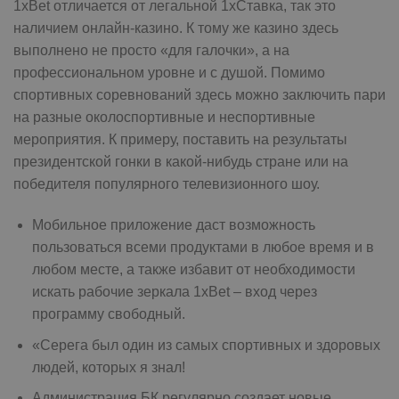
1xBet отличается от легальной 1хСтавка, так это
наличием онлайн-казино. К тому же казино здесь
выполнено не просто «для галочки», а на
профессиональном уровне и с душой. Помимо
спортивных соревнований здесь можно заключить пари
на разные околоспортивные и неспортивные
мероприятия. К примеру, поставить на результаты
президентской гонки в какой-нибудь стране или на
победителя популярного телевизионного шоу.
Мобильное приложение даст возможность
пользоваться всеми продуктами в любое время и в
любом месте, а также избавит от необходимости
искать рабочие зеркала 1xBet – вход через
программу свободный.
«Серега был один из самых спортивных и здоровых
людей, которых я знал!
Администрация БК регулярно создает новые