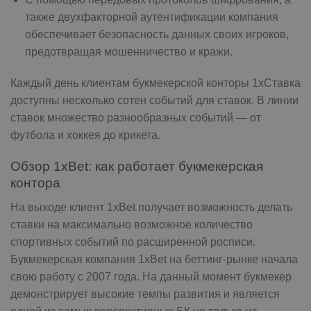
также двухфакторной аутентификации компания
обеспечивает безопасность данных своих игроков,
предотвращая мошенничество и кражи.
Каждый день клиентам букмекерской конторы 1хСтавка
доступны несколько сотен событий для ставок. В линии
ставок множество разнообразных событий — от
футбола и хоккея до крикета.
Обзор 1xBet: как работает букмекерская
контора
На выходе клиент 1xBet получает возможность делать
ставки на максимально возможное количество
спортивных событий по расширенной росписи.
Букмекерская компания 1xBet на беттинг-рынке начала
свою работу с 2007 года. На данный момент букмекер
демонстрирует высокие темпы развития и является