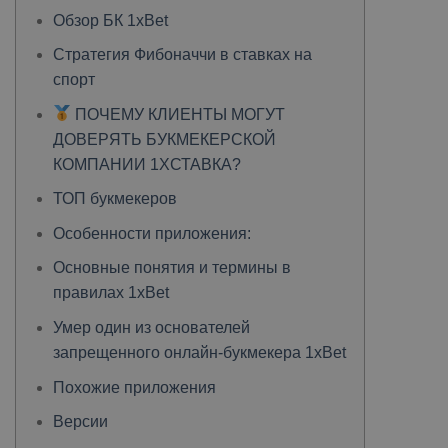
Обзор БК 1xBet
Стратегия Фибоначчи в ставках на
спорт
ПОЧЕМУ КЛИЕНТЫ МОГУТ
ДОВЕРЯТЬ БУКМЕКЕРСКОЙ
КОМПАНИИ 1XСТАВКА?
ТОП букмекеров
Особенности приложения:
Основные понятия и термины в
правилах 1xBet
Умер один из основателей
запрещенного онлайн-букмекера 1xBet
Похожие приложения
Версии