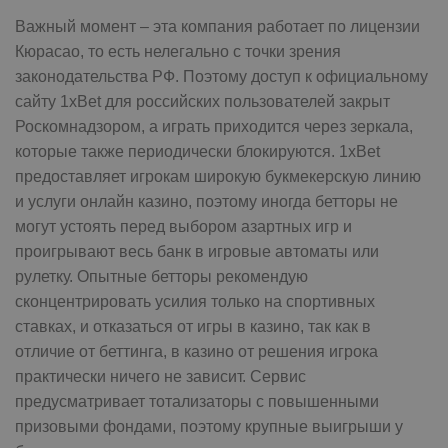
Важный момент – эта компания работает по лицензии
Кюрасао, то есть нелегально с точки зрения
законодательства РФ. Поэтому доступ к официальному
сайту 1xBet для российских пользователей закрыт
Роскомнадзором, а играть приходится через зеркала,
которые также периодически блокируются. 1xBet
предоставляет игрокам широкую букмекерскую линию
и услуги онлайн казино, поэтому иногда бетторы не
могут устоять перед выбором азартных игр и
проигрывают весь банк в игровые автоматы или
рулетку. Опытные бетторы рекомендую
сконцентрировать усилия только на спортивных
ставках, и отказаться от игры в казино, так как в
отличие от беттинга, в казино от решения игрока
практически ничего не зависит. Сервис
предусматривает тотализаторы с повышенными
призовыми фондами, поэтому крупные выигрыши у