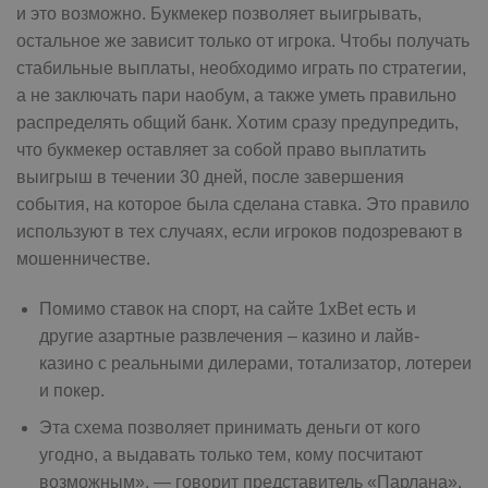
и это возможно. Букмекер позволяет выигрывать,
остальное же зависит только от игрока. Чтобы получать
стабильные выплаты, необходимо играть по стратегии,
а не заключать пари наобум, а также уметь правильно
распределять общий банк. Хотим сразу предупредить,
что букмекер оставляет за собой право выплатить
выигрыш в течении 30 дней, после завершения
события, на которое была сделана ставка. Это правило
используют в тех случаях, если игроков подозревают в
мошенничестве.
Помимо ставок на спорт, на сайте 1xBet есть и
другие азартные развлечения – казино и лайв-
казино с реальными дилерами, тотализатор, лотереи
и покер.
Эта схема позволяет принимать деньги от кого
угодно, а выдавать только тем, кому посчитают
возможным», — говорит представитель «Парлана».