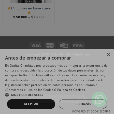
Cinturillas en base cuero
Price
$
58.000
–
$
62.000
range:
$ 58.000
through
$ 62.000
×
Copyright 2026 ©
By Outfits Chimbitas
Antes de empezar a comprar
En Outfits Chimbitas nos preocupamos por mejorar la experiencia de
compra sin descuidar la protección de tus datos personales. Es por
eso que Outfits Chimbitas utiliza cookies estrictamente necesarias,
de rendimiento, funcionales y de marketing en conformidad con la
legislación sobre protección de datos personales en Colombia.
¿Consientes el uso de las Cookies?
Política de Cookies
MOSTRAR DETALLES
Holii, ¿necesitas ayuda?
ACEPTAR
RECHAZAR
POWERED BY COOKIESCRIPT